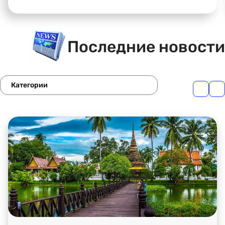
Item
Последние новости
1
of
12
Категории